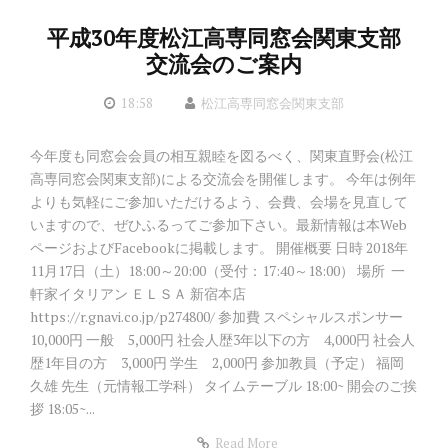
平成30年度松江高専同窓会関東支部
交流会のご案内
18:58
松江高専同窓会関東支部
今年度も同窓会会員の相互親睦を図るべく、関東直野会(松江
高専同窓会関東支部)による交流会を開催します。 今年は例年
よりも気軽にご参加いただけるよう、会費、会場を見直して
いますので、ぜひふるってご参加下さい。 ​ 最新情報は本Web
ページおよびFacebookに掲載します。 開催概要 日時 2018年
11月17日（土）18:00～20:00（受付：17:40～18:00） 場所 一
軒家イタリアン ＥＬＳＡ 新宿本店
https://r.gnavi.co.jp/p274800/ 参加費 スペシャルスポンサー
10,000円 一般 5,000円 社会人歴3年以下の方 4,000円 社会人
歴1年目の方 3,000円 学生 2,000円 参加教員（予定） 福岡
久雄 先生（元情報工学科） タイムテーブル 18:00~ 開会のご挨
拶 18:05~...
Read More