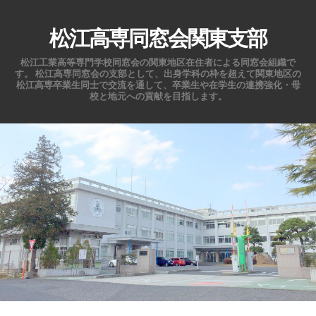
松江高専同窓会関東支部
松江工業高等専門学校同窓会の関東地区在住者による同窓会組織で
す。 松江高専同窓会の支部として、出身学科の枠を超えて関東地区の
松江高専卒業生同士で交流を通して、卒業生や在学生の連携強化・母
校と地元への貢献を目指します。